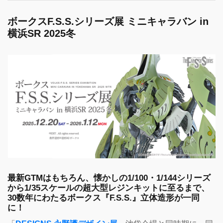
ボークスF.S.S.シリーズ展 ミニキャラバン in
横浜SR 2025冬
最新GTMはもちろん、懐かしの1/100・1/144シリーズ
から1/35スケールの超大型レジンキットに至るまで、
30数年にわたるボークス『F.S.S.』立体造形が一同
に！