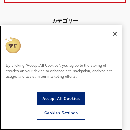
カテゴリー
商品紹介
ブロッカーズ・ブロッカーズFIORE
キャラグミン
By clicking “Accept All Cookies”, you agree to the storing of
ぬるホビ！
cookies on your device to enhance site navigation, analyze site
スレイヤーズグッズ
usage, and assist in our marketing efforts.
F.S.S.シリーズ
Blue Knight × VOLKS
Accept All Cookies
絶対領域
イベント限定ガレージキット
Cookies Settings
SWS
海外ミニチュア