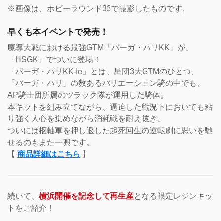
※画像は、ホビーラウンド33で撮影したものです。
早くも本イベントで発売！
魔導大戦における最強GTM「バーガ・ハリKK」が、
「HSGK」でついに登場！
「バーガ・ハリKK-Ie」とは、星団3大GTMのひとつ、
「バーガ・ハリ」の数あるバリエーション騎の中でも、
AP騎士団所属のツラック隊が運用した騎体。
本キットを組み立てながら、逼迫した戦況下においても粘
り強く人心を集めながら消耗戦を耐え抜き、
ついには枢軸軍を押し返した起死回生の逆転劇に思いを馳
せるのもまた一興です。
【
商品詳細はこちら
】
続いて、
横浜開催を記念して再生産
となる限定レジンキッ
トをご紹介！