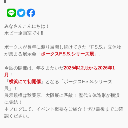
みなさんこんにちは！
ホビー企画室です!!
ボークスが長年に渡り展開し続けてきた『F.S.S.』立体物
が集まる展示会「
ボークスF.S.S.シリーズ展
」。
今度の開催は、年をまたいだ
2025年12月から2026年1
月
！
『
横浜にて初開催
』となる「ボークスF.S.S.シリーズ
展」！
展示規模は秋葉原、大阪展に匹敵！ 歴代立体造形が横浜
に集結！
本ブログにて、イベント概要をご紹介！ぜひ最後までご確
認ください。