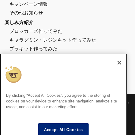
キャンペーン情報
その他お知らせ
楽しみ方紹介
ブロッカーズ作ってみた
キャラグミン・レジンキット作ってみた
プラキット作ってみた
店舗スタッフが作ってみた
その他楽しみ方紹介
By clicking “Accept All Cookies”, you agree to the storing of
cookies on your device to enhance site navigation, analyze site
※記事内の価格表記は、掲載時点での消費税率に基づいた価格を表示してい
usage, and assist in our marketing efforts.
ます。
※このコンテンツ内の情報、画像の二次使用及び無断引用は禁止いたしま
す。
Accept All Cookies
「創作造形©ボークス・造形村」 © VOLKS INC. All rights are reserved.