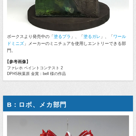
ボークスより発売中の「
塗るプラ
」、「
塗るガレ
」、「
ワール
ドミニズ
」メーカーのミニチュアを使用しエントリーできる部
門。
【参考画像】
ファレホ ペイントコンテスト 2
DPHS秋葉原 金賞：bell 様の作品
B：ロボ、メカ部門