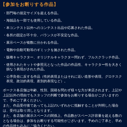
【参加をお断りする作品】
・部門毎の規定サイズを超える作品。
・海賊品を一部でも使用している作品。
・本コンテスト以外へのコンテスト出品や応募された作品。
・各所の固定が不十分、バランスが不安定な作品。
・展示ベースが複数に分かれる作品。
・電飾や自動可動等のギミックを施された作品。
・版権キャラクター、オリジナルキャラクター問わず、フルスクラッチ作品。
・使用されたキットや参照元となった作品の作品性、キャラクター性を大きく
損なう表現がされた作品。
・公序良俗に反する作品（性的表現またはそれに近い造形や表現、グロテスク
表現、政治的表現、差別的表現など）。
ボークス各店舗は年齢、性別、国籍を問わず様々な方が来店されます。上記や
上記以外の理由でもスタッフの判断で参加をお断りする場合がございますの
で、予めご了承ください。
また、作品受付後であっても上記のいずれかに抵触することが判明した場合
は、受付は取り消しとなります。
また、各店舗の展示スペースの関係上、作品数がスペース許容量を超える数の
となる場合は、参加をお断りする可能性がございます。予めのご了承と、早め
の作品持ち込みにご協力ください。