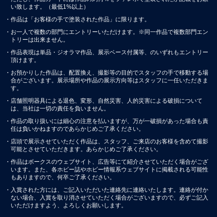
い致します。（最低1%以上）
・作品は「お客様の手で塗装された作品」に限ります。
・お一人で複数の部門にエントリーいただけます。※同一作品で複数部門エン
トリーは出来ません。
・作品表現は単品・ジオラマ作品、展示ベース付属等、のいずれもエントリー
頂けます。
・お預かりした作品は、配置換え、撮影等の目的でスタッフの手で移動する場
合がございます。展示場所や作品の展示方向等はスタッフに一任いただきま
す。
・店舗照明器具による退色、変形、自然災害、人的災害による破損について
は、当社は一切の責任を負いません。
・作品の取り扱いには細心の注意を払いますが、万が一破損があった場合も責
任は負いかねますのであらかじめご了承ください。
・店頭で展示させていただく作品は、スタッフ、ご来店のお客様を含めて撮影
可能とさせていただきます。あらかじめご了承ください。
・作品はボークスのウェブサイト、広告等にて紹介させていただく場合がござ
います。また、各ホビー誌やホビー情報系ウェブサイトに掲載される可能性
もありますので、何卒ご了承ください。
・入賞された方には、ご記入いただいた連絡先に連絡いたします。連絡が付か
ない場合、入賞を取り消させていただく場合がございますので、必ずご記入
いただけますよう、よろしくお願いします。