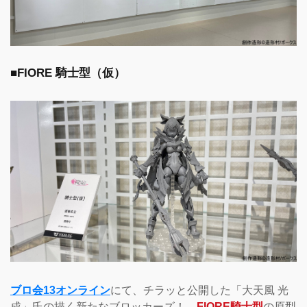
■FIORE 騎士型（仮）
ブロ会13オンライン
にて、チラッと公開した「大天風 光
成」氏の描く新たなブロッカーズ！
FIORE騎士型
の原型