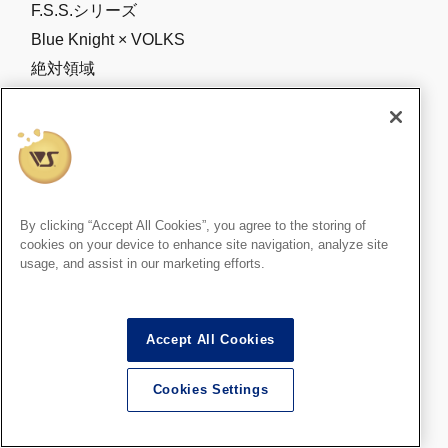
F.S.S.シリーズ
Blue Knight × VOLKS
絶対領域
イベント限定ガレージキット
SWS
海外ミニチュア
その他商品紹介
用品用材・工具紹介
By clicking “Accept All Cookies”, you agree to the storing of
cookies on your device to enhance site navigation, analyze site
Vallejo 海外メーカー塗料
usage, and assist in our marketing efforts.
その他商品紹介
イベント情報
ホビーラウンド
Accept All Cookies
店舗イベント
Cookies Settings
ブロッカーズイベント
ツール＆マテリアルフェア